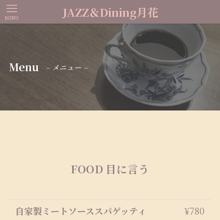
JAZZ＆Dining月花
MENU
Menu
– メニュー –
FOOD 目に言う
自家製ミートソーススパゲッティ
¥780