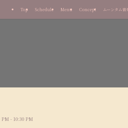
Top
Schedule
Menu
Concept
ムーンタム音
PM - 10:30 PM